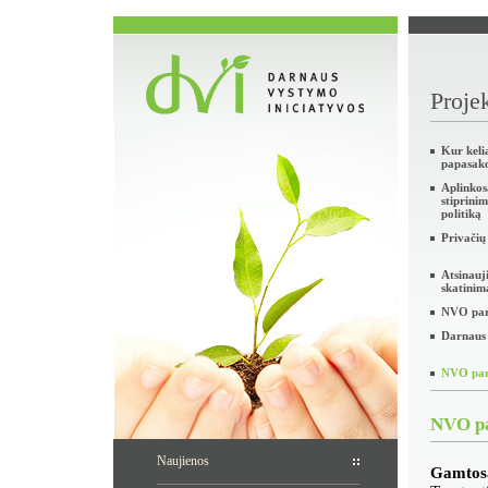
Projek
Kur keli
papasak
Aplinko
stiprini
politiką
Privačių
Atsinauj
skatinim
NVO part
Darnaus 
NVO part
NVO pa
Naujienos
Gamtosa