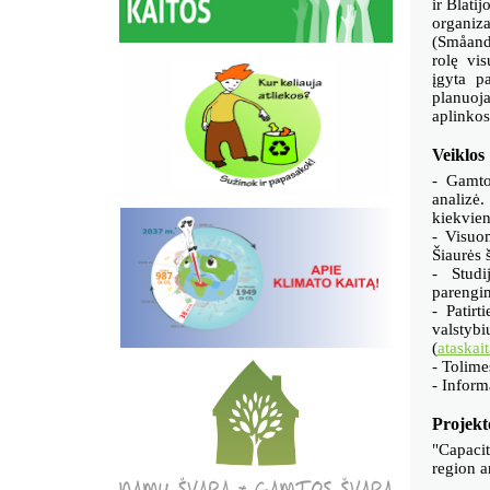
ir Blati
organiza
(Småand 
rolę vi
įgyta pa
planuoja
aplinkos
Veiklos
- Gamto
analizė.
kiekvien
- Visuo
Šiaurės 
- Studi
parengim
- Patirt
valstybi
(
ataskait
- Tolim
- Inform
Projekt
"Capacit
region a