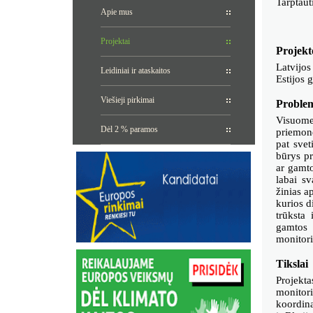
Tarptaut
Apie mus
Projektai
Projekt
Latvijo
Leidiniai ir ataskaitos
Estijos 
Viešieji pirkimai
Proble
Visuomen
Dėl 2 % paramos
priemonė
pat svet
būrys pr
ar gamto
labai sv
žinias a
kurios d
trūksta
gamtos 
monitori
Tikslai
Projekta
monitori
koordina