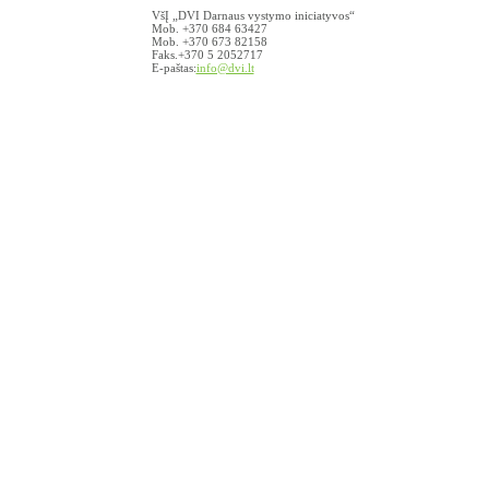
VšĮ „DVI Darnaus vystymo iniciatyvos“
Mob. +370 684 63427
Mob. +370 673 82158
Faks.+370 5 2052717
E-paštas:
info@dvi.lt